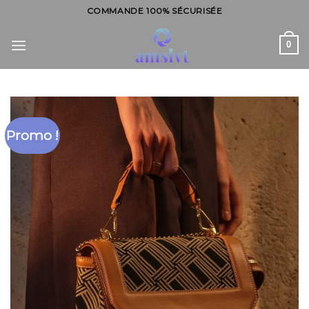
Skip
COMMANDE 100% SÉCURISÉE
to
content
0
Promo !