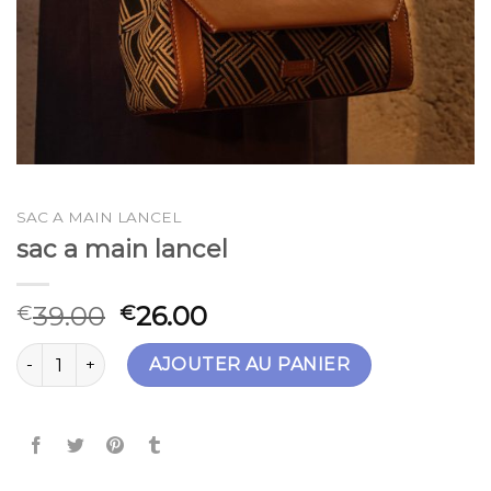
SAC A MAIN LANCEL
sac a main lancel
39.00
26.00
€
€
quantité de sac a main lancel
AJOUTER AU PANIER