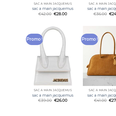
SAC A MAIN JACQUEMUS
SAC A MAIN JAC
sac a main jacquemus
sac a main ja
€
42.00
€
28.00
€
36.00
€
24
Promo !
Promo !
SAC A MAIN JACQUEMUS
SAC A MAIN JAC
sac a main jacquemus
sac a main ja
€
39.00
€
26.00
€
41.00
€
27