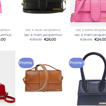
QUEMUS
SAC A MAIN JACQUEMUS
SAC A MAIN JACQUE
cquemus
sac a main jacquemus
sac a main jacqu
6.00
€
39.00
€
26.00
€
36.00
€
24.0
Promo !
Promo !