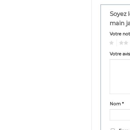
Soyez l
main 
Votre no
1
2
Votre avi
Nom
*