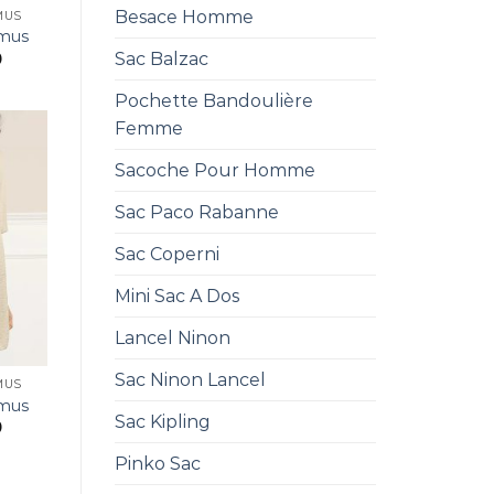
Besace Homme
MUS
emus
Sac Balzac
0
Pochette Bandoulière
Femme
Sacoche Pour Homme
Sac Paco Rabanne
Sac Coperni
Mini Sac A Dos
Lancel Ninon
Sac Ninon Lancel
MUS
emus
Sac Kipling
0
Pinko Sac