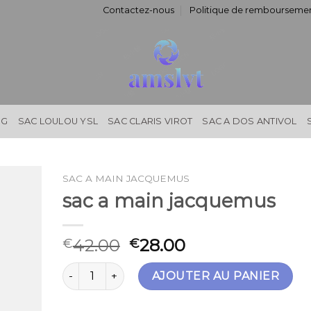
Contactez-nous
Politique de remboursemen
NG
SAC LOULOU YSL
SAC CLARIS VIROT
SAC A DOS ANTIVOL
SAC A MAIN JACQUEMUS
sac a main jacquemus
42.00
28.00
€
€
quantité de sac a main jacquemus
AJOUTER AU PANIER