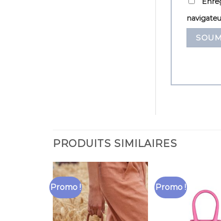
Enreg
navigate
PRODUITS SIMILAIRES
Promo !
Promo !