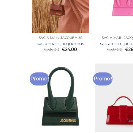
SAC A MAIN JACQUEMUS
SAC A MAIN JAC
sac a main jacquemus
sac a main ja
€
36.00
€
24.00
€
39.00
€
2
Promo !
Promo !