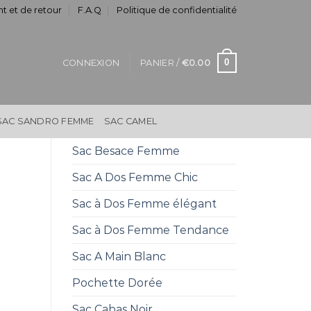
t et de retour
F.A.Q
Politique de confidentialité
0
CONNEXION
PANIER /
€
0.00
SAC SANDRO FEMME
SAC CAMEL
Sac Besace Femme
Sac A Dos Femme Chic
Sac à Dos Femme élégant
Sac à Dos Femme Tendance
Sac A Main Blanc
Pochette Dorée
Sac Cabas Noir