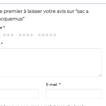
e premier à laisser votre avis sur “sac a
jacquemus”
te
*
3
4
5
s
*
E-mail
*