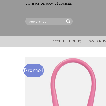
Skip
COMMANDE 100% SÉCURISÉE
to
content
Recherche
pour :
ACCUEIL
BOUTIQUE
SAC KIPLI
Promo !