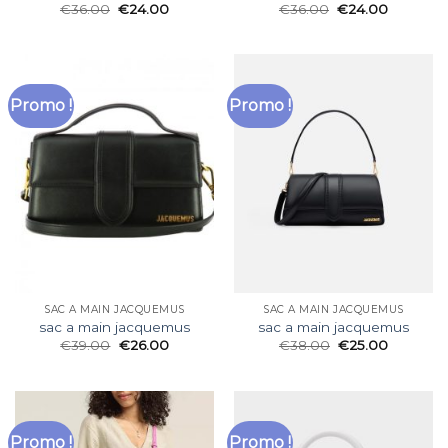
€
36.00
€
24.00
€
36.00
€
24.00
Promo !
Promo !
SAC A MAIN JACQUEMUS
SAC A MAIN JACQUEMUS
sac a main jacquemus
sac a main jacquemus
€
39.00
€
26.00
€
38.00
€
25.00
Promo !
Promo !