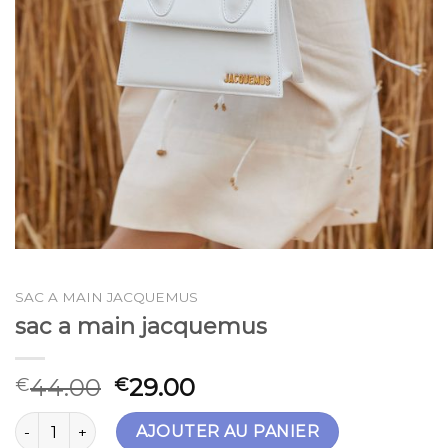
SAC A MAIN JACQUEMUS
sac a main jacquemus
44.00
29.00
€
€
quantité de sac a main jacquemus
AJOUTER AU PANIER