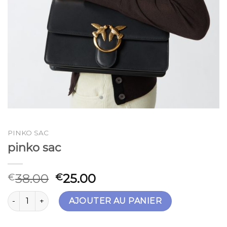
PINKO SAC
pinko sac
38.00
25.00
€
€
quantité de pinko sac
AJOUTER AU PANIER