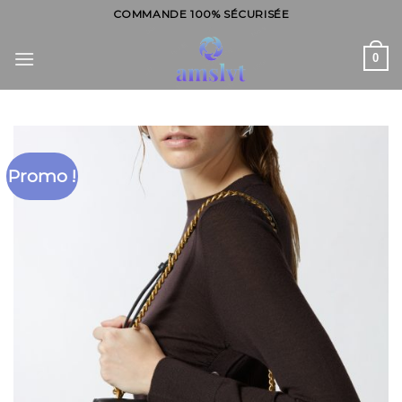
Skip
COMMANDE 100% SÉCURISÉE
to
content
0
Promo !