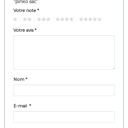
“pinko sac”
Votre note
*
1
2
3
4
5
Votre avis
*
Nom
*
E-mail
*