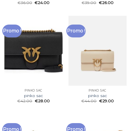
€
36.00
€
24.00
€
39.00
€
26.00
Promo !
Promo !
PINKO SAC
PINKO SAC
pinko sac
pinko sac
€
42.00
€
28.00
€
44.00
€
29.00
Promo !
Promo !