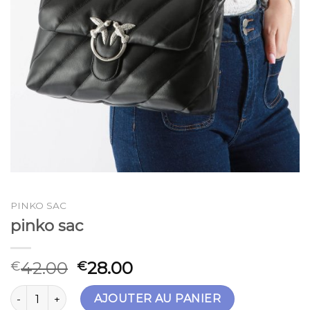
PINKO SAC
pinko sac
42.00
28.00
€
€
quantité de pinko sac
AJOUTER AU PANIER