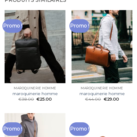
PRODUITS SIMILAIRES
Promo !
Promo !
MAROQUINERIE HOMME
MAROQUINERIE HOMME
maroquinerie homme
maroquinerie homme
€
38.00
€
25.00
€
44.00
€
29.00
Promo !
Promo !