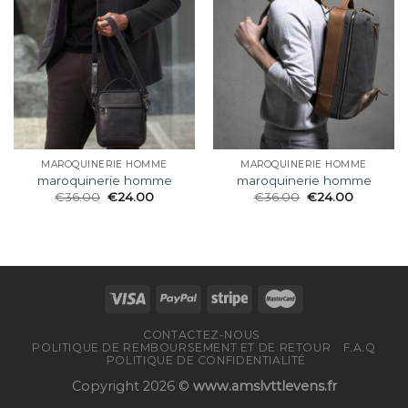
MAROQUINERIE HOMME
MAROQUINERIE HOMME
maroquinerie homme
maroquinerie homme
€
36.00
€
24.00
€
36.00
€
24.00
CONTACTEZ-NOUS
POLITIQUE DE REMBOURSEMENT ET DE RETOUR
F.A.Q
POLITIQUE DE CONFIDENTIALITÉ
Copyright 2026 ©
www.amslvttlevens.fr