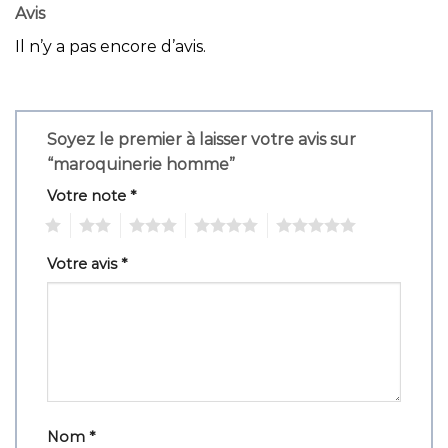
Avis
Il n’y a pas encore d’avis.
Soyez le premier à laisser votre avis sur
“maroquinerie homme”
Votre note
*
1
2
3
4
5
Votre avis
*
Nom
*