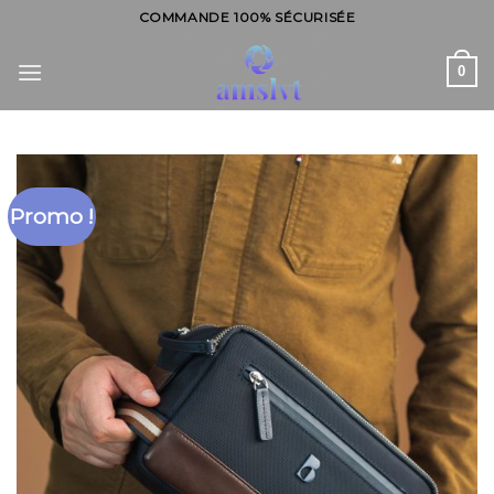
Skip
COMMANDE 100% SÉCURISÉE
to
content
0
Promo !