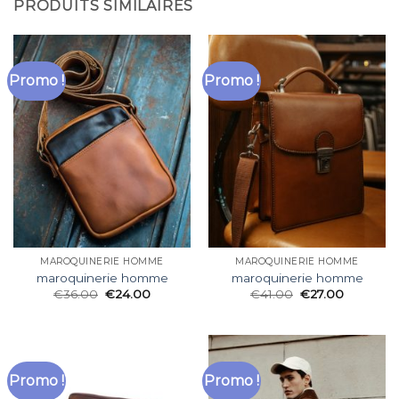
PRODUITS SIMILAIRES
Promo !
Promo !
MAROQUINERIE HOMME
MAROQUINERIE HOMME
maroquinerie homme
maroquinerie homme
€
36.00
€
24.00
€
41.00
€
27.00
Promo !
Promo !