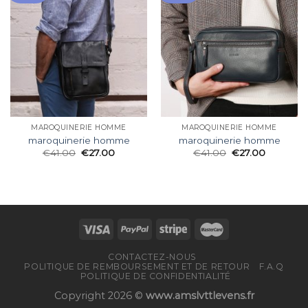
MAROQUINERIE HOMME
MAROQUINERIE HOMME
maroquinerie homme
maroquinerie homme
€
41.00
€
27.00
€
41.00
€
27.00
CONTACTEZ-NOUS
POLITIQUE DE REMBOURSEMENT ET DE RETOUR
F.A.Q
POLITIQUE DE CONFIDENTIALITÉ
Copyright 2026 ©
www.amslvttlevens.fr