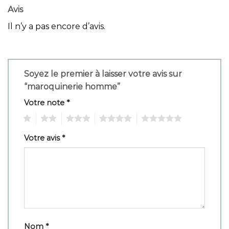
Avis
Il n’y a pas encore d’avis.
Soyez le premier à laisser votre avis sur
“maroquinerie homme”
Votre note
*
1
2
3
4
5
Votre avis
*
Nom
*