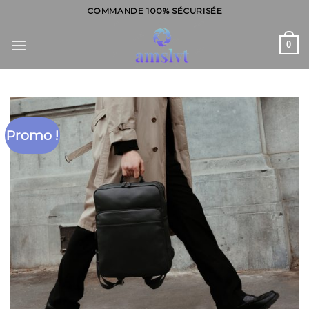
Skip
COMMANDE 100% SÉCURISÉE
to
content
0
Promo !