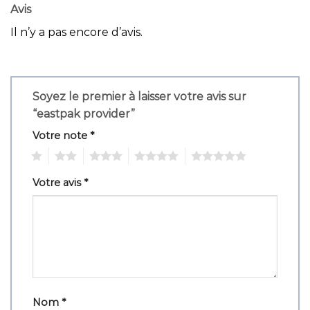
Avis
Il n’y a pas encore d’avis.
Soyez le premier à laisser votre avis sur
“eastpak provider”
Votre note
*
1
2
3
4
5
Votre avis
*
Nom
*