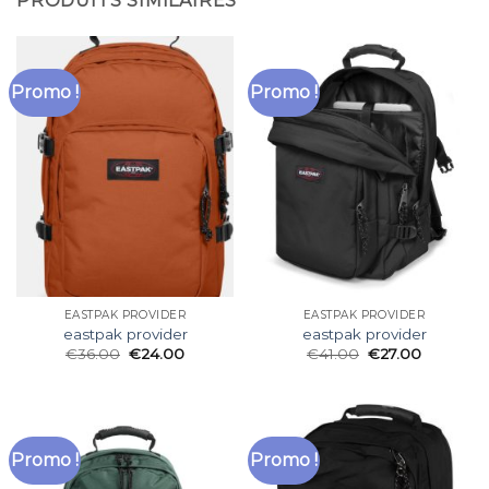
PRODUITS SIMILAIRES
Promo !
Promo !
EASTPAK PROVIDER
EASTPAK PROVIDER
eastpak provider
eastpak provider
€
36.00
€
24.00
€
41.00
€
27.00
Promo !
Promo !