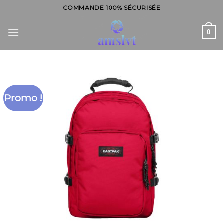
Skip
COMMANDE 100% SÉCURISÉE
to
content
0
Promo !