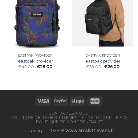
EASTPAK PROVIDER
EASTPAK PROVIDER
eastpak provider
eastpak provider
€
42.00
€
28.00
€
39.00
€
26.00
CONTACTEZ-NOUS
POLITIQUE DE REMBOURSEMENT ET DE RETOUR
F.A.Q
POLITIQUE DE CONFIDENTIALITÉ
Copyright 2026 ©
www.amslvttlevens.fr