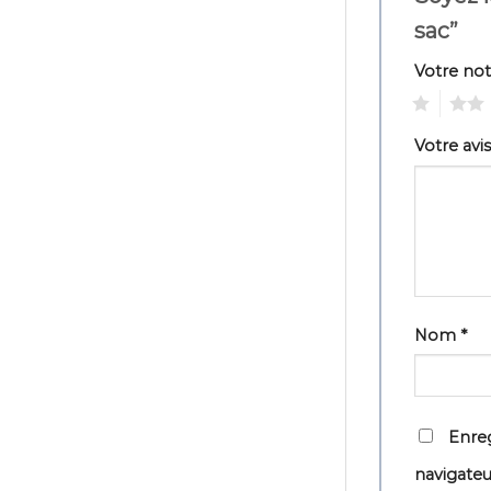
sac”
Votre no
1
2
Votre avi
Nom
*
Enreg
navigate