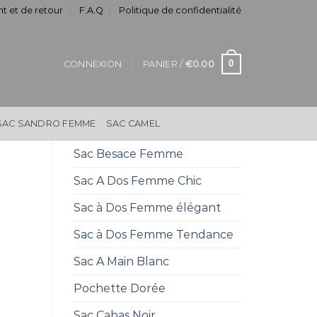
t et de retour
F.A.Q
Politique de confidentialité
0
CONNEXION
PANIER /
€
0.00
SAC SANDRO FEMME
SAC CAMEL
Sac Besace Femme
Sac A Dos Femme Chic
Sac à Dos Femme élégant
Sac à Dos Femme Tendance
Sac A Main Blanc
Pochette Dorée
Sac Cabas Noir