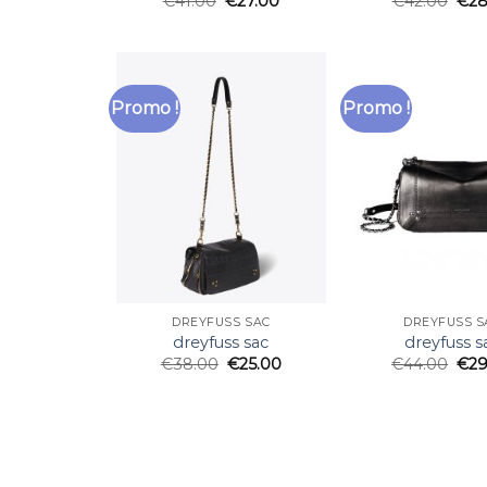
€
41.00
€
27.00
€
42.00
€
28
Promo !
Promo !
DREYFUSS SAC
DREYFUSS S
dreyfuss sac
dreyfuss s
€
38.00
€
25.00
€
44.00
€
29