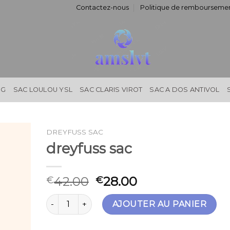
Contactez-nous
Politique de remboursemen
NG
SAC LOULOU YSL
SAC CLARIS VIROT
SAC A DOS ANTIVOL
DREYFUSS SAC
dreyfuss sac
42.00
28.00
€
€
quantité de dreyfuss sac
AJOUTER AU PANIER