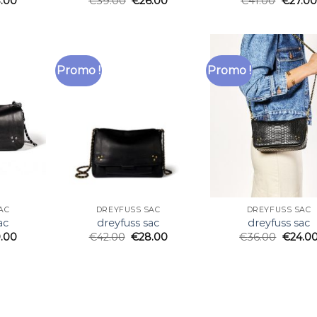
.00
€
39.00
€
26.00
€
41.00
€
27.00
Promo !
Promo !
AC
DREYFUSS SAC
DREYFUSS SAC
ac
dreyfuss sac
dreyfuss sac
.00
€
42.00
€
28.00
€
36.00
€
24.0