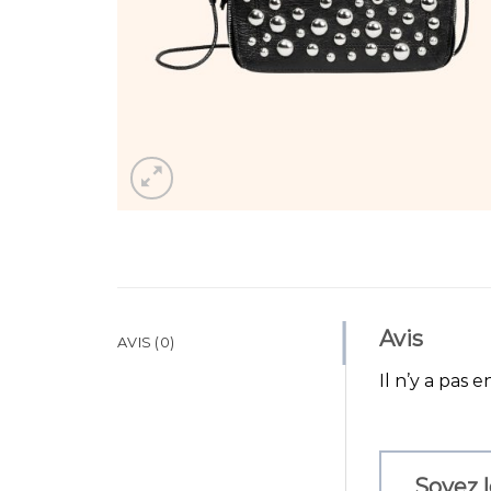
Avis
AVIS (0)
Il n’y a pas e
Soyez l