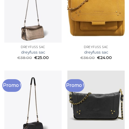
DREYFUSS SAC
DREYFUSS SAC
dreyfuss sac
dreyfuss sac
€
38.00
€
25.00
€
36.00
€
24.00
Promo !
Promo !