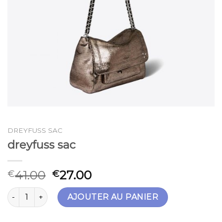
DREYFUSS SAC
dreyfuss sac
41.00
27.00
€
€
quantité de dreyfuss sac
AJOUTER AU PANIER