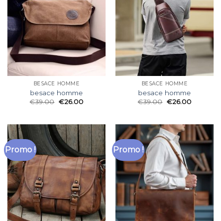
BESACE HOMME
BESACE HOMME
besace homme
besace homme
€
39.00
€
26.00
€
39.00
€
26.00
Promo !
Promo !