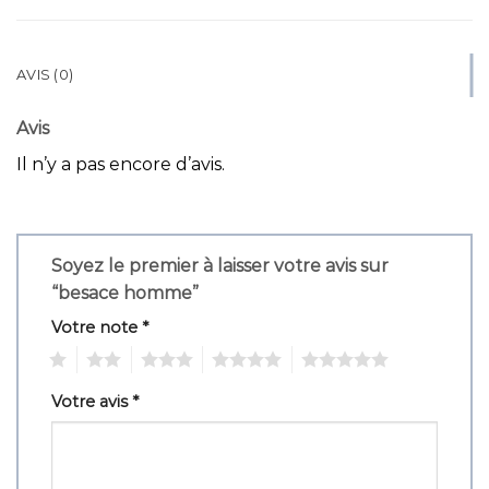
AVIS (0)
Avis
Il n’y a pas encore d’avis.
Soyez le premier à laisser votre avis sur
“besace homme”
Votre note
*
1
2
3
4
5
Votre avis
*