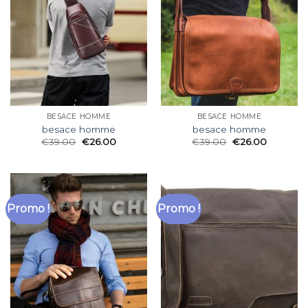
BESACE HOMME
BESACE HOMME
besace homme
besace homme
€
39.00
€
26.00
€
39.00
€
26.00
Promo !
Promo !