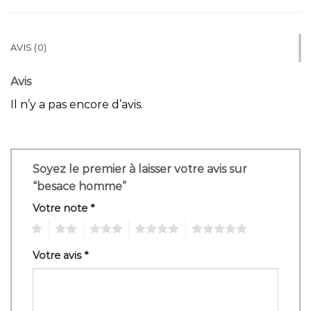
AVIS (0)
Avis
Il n’y a pas encore d’avis.
Soyez le premier à laisser votre avis sur
“besace homme”
Votre note
*
1
2
3
4
5
Votre avis
*