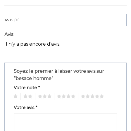
AVIS (0)
Avis
Il n’y a pas encore d’avis.
Soyez le premier à laisser votre avis sur
“besace homme”
Votre note
*
1
2
3
4
5
Votre avis
*