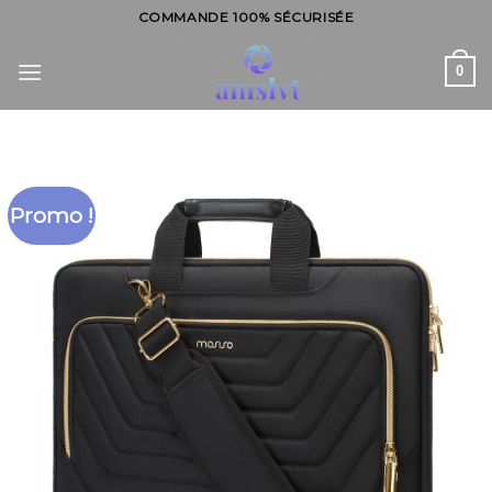
Skip
COMMANDE 100% SÉCURISÉE
to
content
0
Promo !