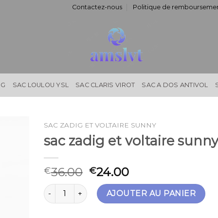
Contactez-nous
Politique de remboursemen
NG
SAC LOULOU YSL
SAC CLARIS VIROT
SAC A DOS ANTIVOL
SAC ZADIG ET VOLTAIRE SUNNY
sac zadig et voltaire sunn
36.00
24.00
€
€
quantité de sac zadig et voltaire sunny
AJOUTER AU PANIER