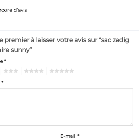
ncore d’avis.
e premier à laisser votre avis sur “sac zadig
aire sunny”
te
*
3
4
5
s
*
E-mail
*