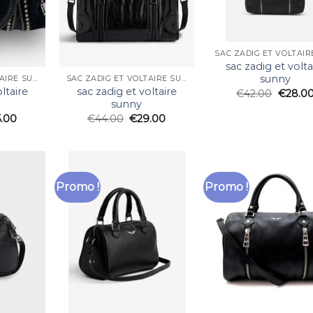
sac zadig et volta
sunny
SAC ZADIG ET VOLTAIRE SUNNY
SAC ZADIG ET VOLTAIRE SUNNY
ltaire
sac zadig et voltaire
€
42.00
€
28.0
sunny
5.00
€
44.00
€
29.00
Promo !
Promo !