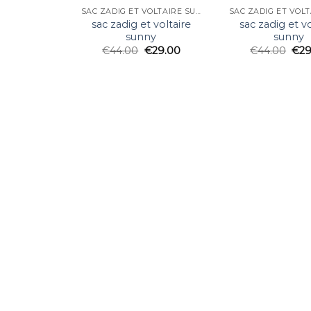
SAC ZADIG ET VOLTAIRE SUNNY
sac zadig et voltaire
sac zadig et vo
sunny
sunny
€
44.00
€
29.00
€
44.00
€
29