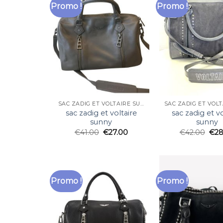
Promo !
Promo !
SAC ZADIG ET VOLTAIRE SUNNY
sac zadig et voltaire
sac zadig et vo
sunny
sunny
€
41.00
€
27.00
€
42.00
€
28
Promo !
Promo !