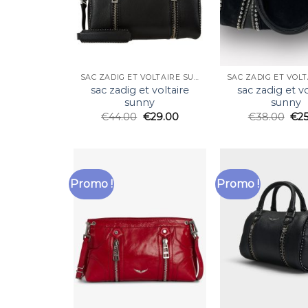
SAC ZADIG ET VOLTAIRE SUNNY
sac zadig et voltaire
sac zadig et vo
sunny
sunny
€
44.00
€
29.00
€
38.00
€
2
Promo !
Promo !