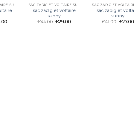
SAC ZADIG ET VOLTAIRE SUNNY
SAC ZADIG ET VOLTAIRE SUNNY
ltaire
sac zadig et voltaire
sac zadig et volta
sunny
sunny
.00
€
44.00
€
29.00
€
41.00
€
27.00