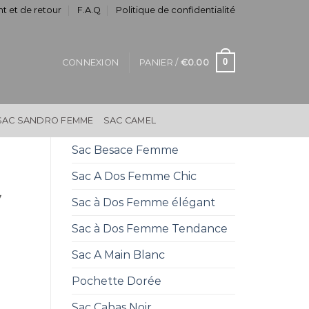
t et de retour
F.A.Q
Politique de confidentialité
0
CONNEXION
PANIER /
€
0.00
SAC SANDRO FEMME
SAC CAMEL
Sac Besace Femme
Sac A Dos Femme Chic
y
Sac à Dos Femme élégant
Sac à Dos Femme Tendance
Sac A Main Blanc
Pochette Dorée
Sac Cabas Noir