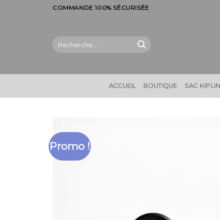
Skip
COMMANDE 100% SÉCURISÉE
to
content
Recherche
pour :
ACCUEIL
BOUTIQUE
SAC KIPLI
Promo !