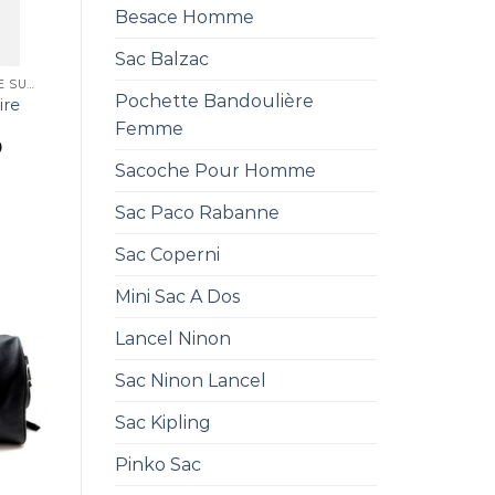
Besace Homme
Sac Balzac
SAC ZADIG ET VOLTAIRE SUNNY
Pochette Bandoulière
ire
Femme
0
Sacoche Pour Homme
Sac Paco Rabanne
Sac Coperni
Mini Sac A Dos
Lancel Ninon
Sac Ninon Lancel
Sac Kipling
Pinko Sac