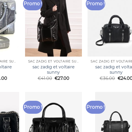
Promo !
Promo !
SAC ZADIG ET VOLTAIRE SUNNY
SAC ZADIG ET VOLTAIRE SUNNY
ltaire
sac zadig et voltaire
sac zadig et volta
sunny
sunny
.00
€
41.00
€
27.00
€
36.00
€
24.0
Promo !
Promo !