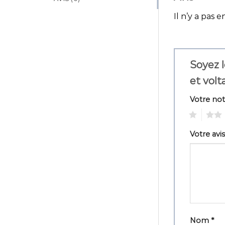
Il n’y a pas e
Soyez l
et volt
Votre no
1
2
Votre avi
Nom
*