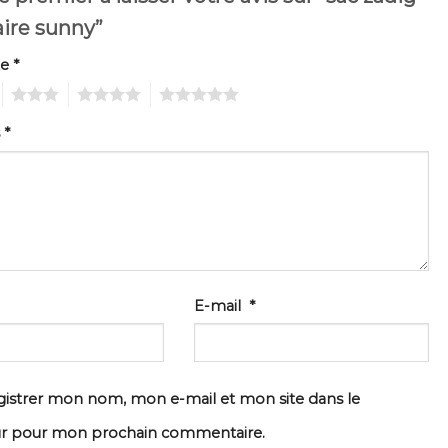
aire sunny”
te
*
3
4
5
s
*
E-mail
*
istrer mon nom, mon e-mail et mon site dans le
ur pour mon prochain commentaire.