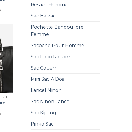
Besace Homme
0
Sac Balzac
Pochette Bandoulière
Femme
Sacoche Pour Homme
Sac Paco Rabanne
Sac Coperni
Mini Sac A Dos
Lancel Ninon
SAC ZADIG ET VOLTAIRE SUNNY
Sac Ninon Lancel
ire
Sac Kipling
0
Pinko Sac