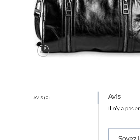
Avis
AVIS (0)
Il n’y a pas e
Soyez l