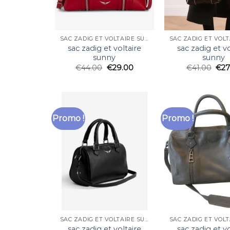
SAC ZADIG ET VOLTAIRE SUNNY
sac zadig et voltaire
sac zadig et vo
sunny
sunny
€
44.00
€
29.00
€
41.00
€
27
Promo !
Promo !
SAC ZADIG ET VOLTAIRE SUNNY
sac zadig et voltaire
sac zadig et vo