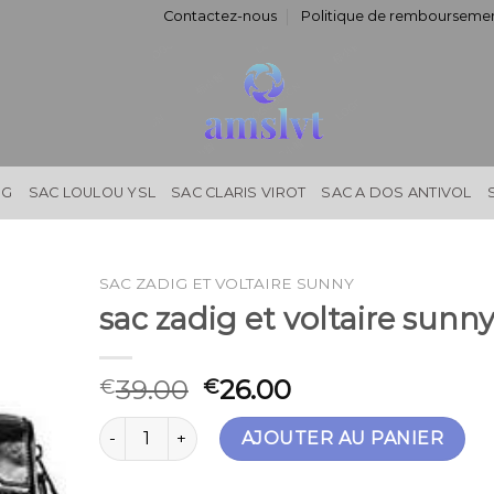
Contactez-nous
Politique de remboursemen
NG
SAC LOULOU YSL
SAC CLARIS VIROT
SAC A DOS ANTIVOL
SAC ZADIG ET VOLTAIRE SUNNY
sac zadig et voltaire sunn
39.00
26.00
€
€
quantité de sac zadig et voltaire sunny
AJOUTER AU PANIER