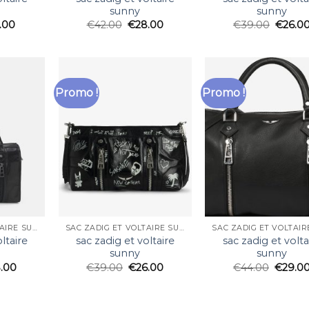
sunny
sunny
.00
€
42.00
€
28.00
€
39.00
€
26.0
Promo !
Promo !
SAC ZADIG ET VOLTAIRE SUNNY
SAC ZADIG ET VOLTAIRE SUNNY
ltaire
sac zadig et voltaire
sac zadig et volta
sunny
sunny
.00
€
39.00
€
26.00
€
44.00
€
29.0