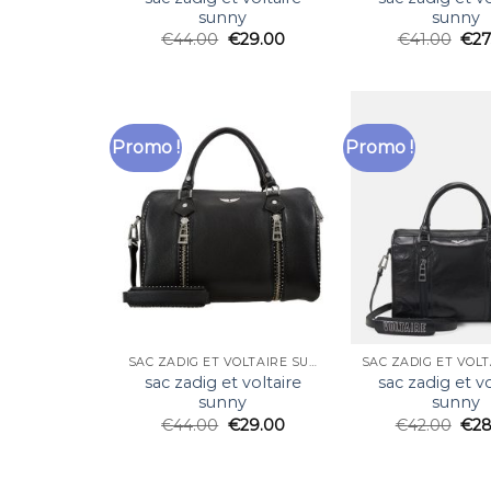
sunny
sunny
€
44.00
€
29.00
€
41.00
€
27
Promo !
Promo !
SAC ZADIG ET VOLTAIRE SUNNY
sac zadig et voltaire
sac zadig et vo
sunny
sunny
€
44.00
€
29.00
€
42.00
€
28