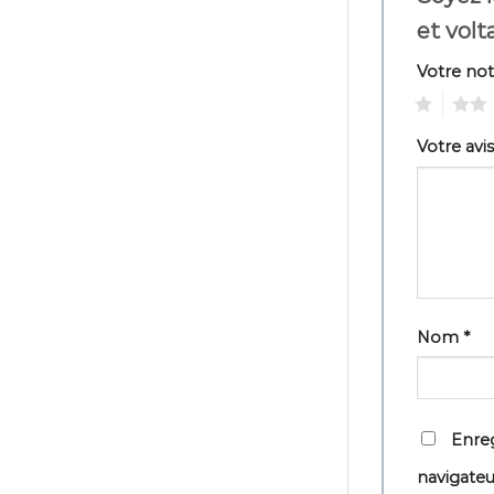
et volt
Votre no
1
2
Votre avi
Nom
*
Enreg
navigate