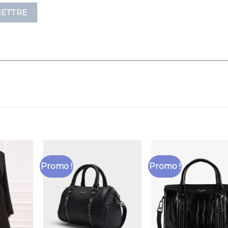
Promo !
Promo !