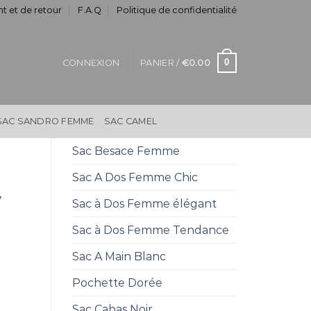
t et de retour
F.A.Q
Politique de confidentialité
0
CONNEXION
PANIER /
€
0.00
SAC SANDRO FEMME
SAC CAMEL
Sac Besace Femme
Sac A Dos Femme Chic
y
Sac à Dos Femme élégant
Sac à Dos Femme Tendance
Sac A Main Blanc
Pochette Dorée
Sac Cabas Noir