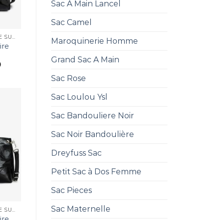
Sac A Main Lancel
Sac Camel
SAC ZADIG ET VOLTAIRE SUNNY
Maroquinerie Homme
ire
Grand Sac A Main
0
Sac Rose
Sac Loulou Ysl
Sac Bandouliere Noir
Sac Noir Bandoulière
Dreyfuss Sac
Petit Sac à Dos Femme
Sac Pieces
Sac Maternelle
SAC ZADIG ET VOLTAIRE SUNNY
ire