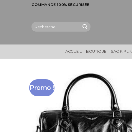
Skip
COMMANDE 100% SÉCURISÉE
to
content
Recherche
pour :
ACCUEIL
BOUTIQUE
SAC KIPLI
Promo !