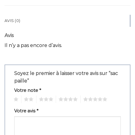
AVIS (0)
Avis
Il n’y a pas encore d’avis.
Soyez le premier à laisser votre avis sur “sac
paille”
Votre note
*
1
2
3
4
5
Votre avis
*