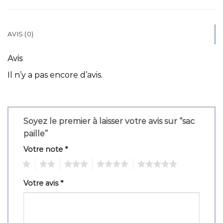
AVIS (0)
Avis
Il n’y a pas encore d’avis.
Soyez le premier à laisser votre avis sur “sac
paille”
Votre note
*
1
2
3
4
5
Votre avis
*