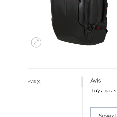
Avis
AVIS (0)
Il n’y a pas e
Soyez l