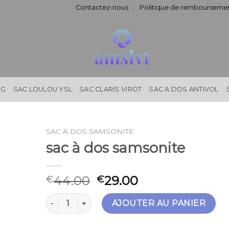
Contactez-nous
Politique de remboursemen
NG
SAC LOULOU YSL
SAC CLARIS VIROT
SAC A DOS ANTIVOL
SAC À DOS SAMSONITE
sac à dos samsonite
44.00
29.00
€
€
quantité de sac à dos samsonite
AJOUTER AU PANIER