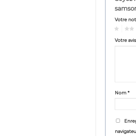
samso
Votre no
1
2
Votre avi
Nom
*
Enreg
navigate