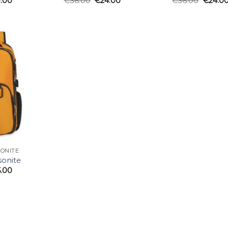
.00
€
36.00
€
24.00
€
36.00
€
24.0
SONITE
sonite
5.00