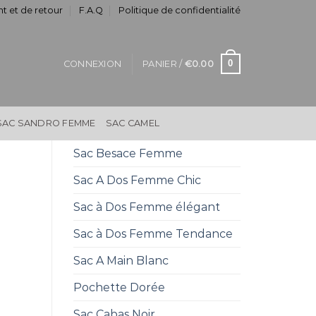
t et de retour
F.A.Q
Politique de confidentialité
0
CONNEXION
PANIER /
€
0.00
SAC SANDRO FEMME
SAC CAMEL
Sac Besace Femme
Sac A Dos Femme Chic
Sac à Dos Femme élégant
Sac à Dos Femme Tendance
Sac A Main Blanc
Pochette Dorée
Sac Cabas Noir