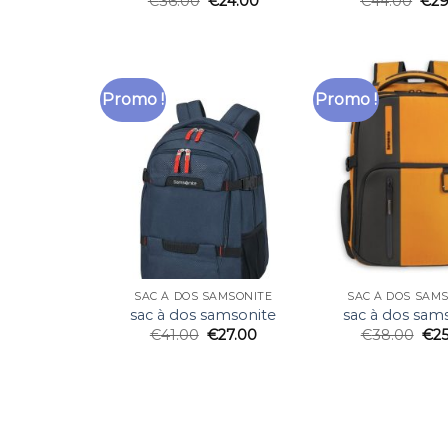
€
36.00
€
24.00
€
44.00
€
29
Promo !
Promo !
SAC À DOS SAMSONITE
SAC À DOS SAM
sac à dos samsonite
sac à dos sam
€
41.00
€
27.00
€
38.00
€
2