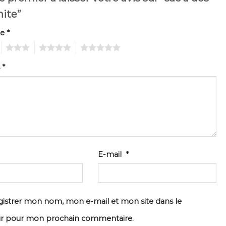
nite”
te
*
3
4
5
s
*
E-mail
*
istrer mon nom, mon e-mail et mon site dans le
ur pour mon prochain commentaire.