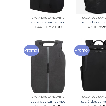
SAC À DOS SAMSONITE
SAC À DOS SAM
sac à dos samsonite
sac à dos sam
€
44.00
€
29.00
€
42.00
€
28
Promo !
Promo !
SAC À DOS SAMSONITE
SAC À DOS SAM
sac à dos samsonite
sac à dos sam