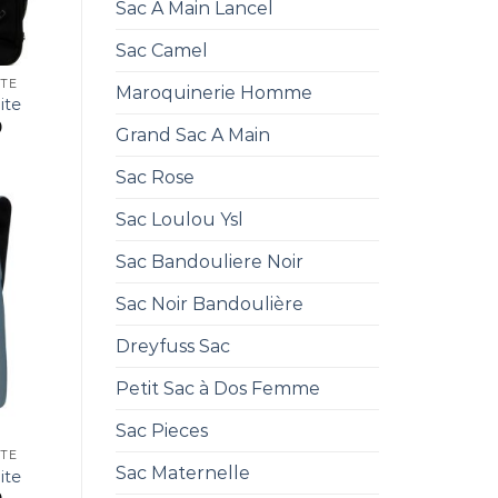
Sac A Main Lancel
Sac Camel
ITE
Maroquinerie Homme
ite
0
Grand Sac A Main
Sac Rose
Sac Loulou Ysl
Sac Bandouliere Noir
Sac Noir Bandoulière
Dreyfuss Sac
Petit Sac à Dos Femme
Sac Pieces
ITE
Sac Maternelle
ite