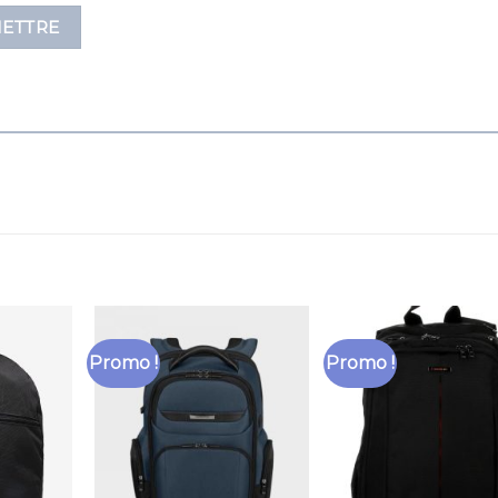
Promo !
Promo !