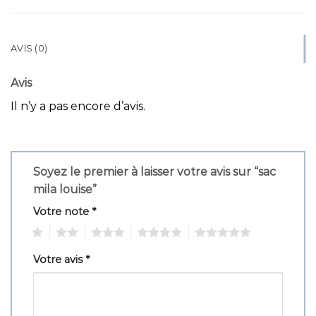
AVIS (0)
Avis
Il n’y a pas encore d’avis.
Soyez le premier à laisser votre avis sur “sac
mila louise”
Votre note
*
1
2
3
4
5
Votre avis
*