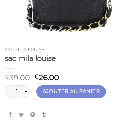
SAC MILA LOUISE
sac mila louise
39.00
26.00
€
€
quantité de sac mila louise
AJOUTER AU PANIER