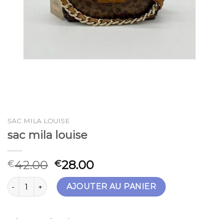
SAC MILA LOUISE
sac mila louise
42.00
28.00
€
€
quantité de sac mila louise
AJOUTER AU PANIER