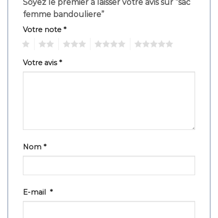
Soyez le premier à laisser votre avis sur “sac
femme bandouliere”
Votre note
*
1
2
3
4
5
Votre avis
*
Nom
*
E-mail
*