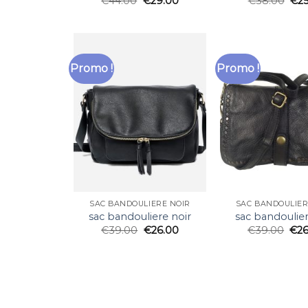
€
44.00
€
29.00
€
38.00
€
2
Promo !
Promo !
SAC BANDOULIERE NOIR
SAC BANDOULIER
sac bandouliere noir
sac bandoulier
€
39.00
€
26.00
€
39.00
€
2