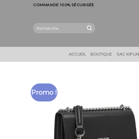
Skip
COMMANDE 100% SÉCURISÉE
to
content
Recherche
pour :
ACCUEIL
BOUTIQUE
SAC KIPLI
Promo !