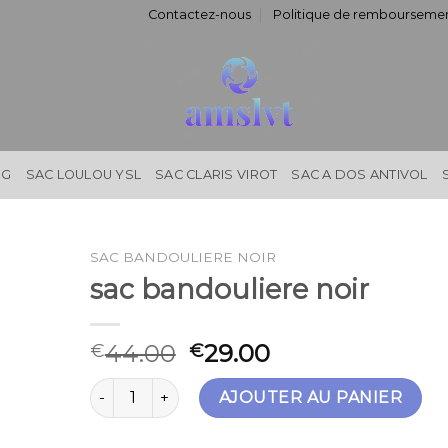
Contactez-nous
Politique de remboursemen
NG
SAC LOULOU YSL
SAC CLARIS VIROT
SAC A DOS ANTIVOL
SAC BANDOULIERE NOIR
sac bandouliere noir
44.00
29.00
€
€
quantité de sac bandouliere noir
AJOUTER AU PANIER