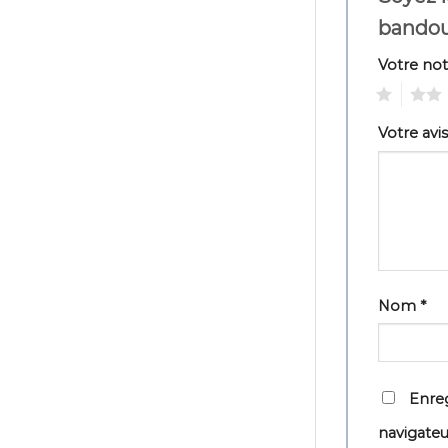
bandou
Votre no
1
2
Votre avi
Nom
*
Enreg
navigate