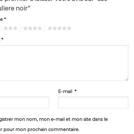
liere noir”
te
*
3
4
5
s
*
E-mail
*
istrer mon nom, mon e-mail et mon site dans le
ur pour mon prochain commentaire.