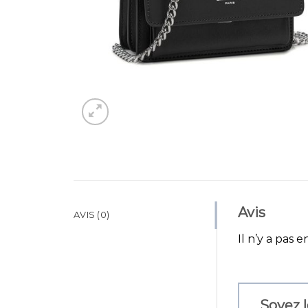
Avis
AVIS (0)
Il n’y a pas e
Soyez l