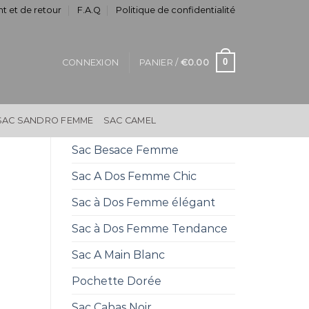
t et de retour
F.A.Q
Politique de confidentialité
0
CONNEXION
PANIER /
€
0.00
SAC SANDRO FEMME
SAC CAMEL
Sac Besace Femme
Sac A Dos Femme Chic
Sac à Dos Femme élégant
Sac à Dos Femme Tendance
Sac A Main Blanc
Pochette Dorée
Sac Cabas Noir