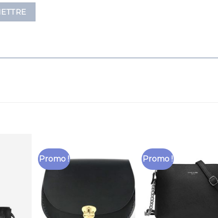
Promo !
Promo !