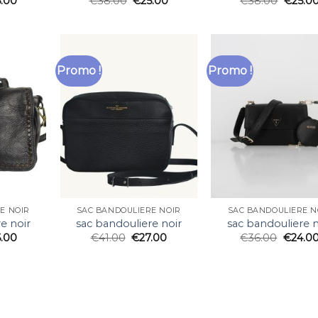
5.00
€
38.00
€
25.00
€
38.00
€
25.0
Promo !
Promo !
E NOIR
SAC BANDOULIERE NOIR
SAC BANDOULIERE N
e noir
sac bandouliere noir
sac bandouliere n
6.00
€
41.00
€
27.00
€
36.00
€
24.0