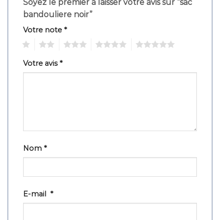
Soyez le premier à laisser votre avis sur “sac
bandouliere noir”
Votre note
*
1
2
3
4
5
Votre avis
*
Nom
*
E-mail
*