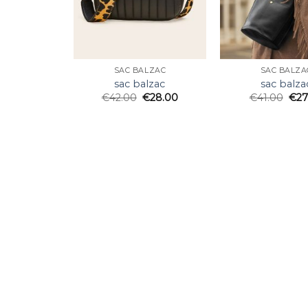
SAC BALZAC
SAC BALZA
sac balzac
sac balza
€
42.00
€
28.00
€
41.00
€
27