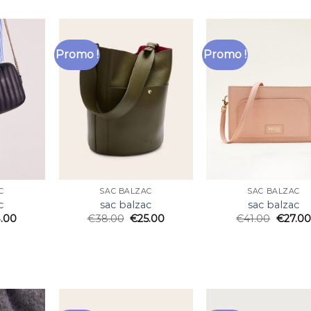
Promo !
Promo !
C
SAC BALZAC
SAC BALZAC
c
sac balzac
sac balzac
.00
€
38.00
€
25.00
€
41.00
€
27.00