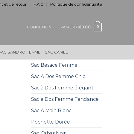
t et de retour
F.A.Q
Politique de confidentialité
0
CONNEXION
PANIER /
€
0.00
SAC SANDRO FEMME
SAC CAMEL
Sac Besace Femme
Sac A Dos Femme Chic
Sac à Dos Femme élégant
Sac à Dos Femme Tendance
Sac A Main Blanc
Pochette Dorée
Sac Cabas Noir