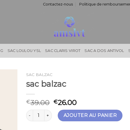
Contactez-nous
Politique de remboursemen
NG
SAC LOULOU YSL
SAC CLARIS VIROT
SAC A DOS ANTIVOL
SAC BALZAC
sac balzac
39.00
26.00
€
€
quantité de sac balzac
AJOUTER AU PANIER