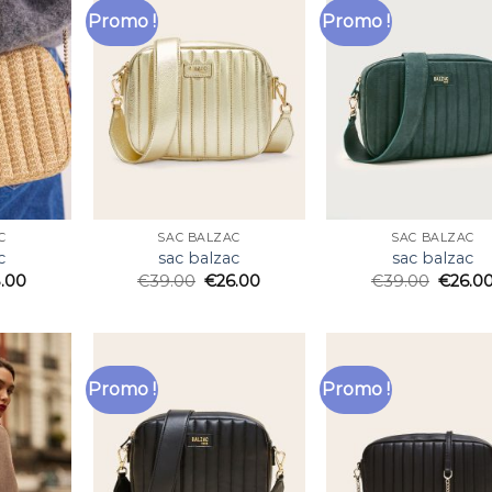
Promo !
Promo !
C
SAC BALZAC
SAC BALZAC
c
sac balzac
sac balzac
.00
€
39.00
€
26.00
€
39.00
€
26.0
Promo !
Promo !