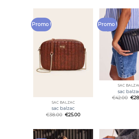
Promo !
Promo !
SAC BALZA
sac balza
€
42.00
€
28
SAC BALZAC
sac balzac
€
38.00
€
25.00