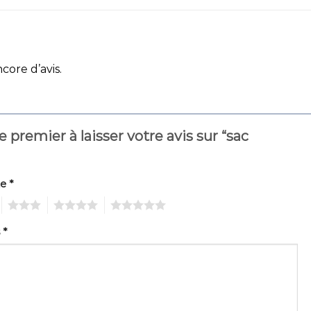
ncore d’avis.
e premier à laisser votre avis sur “sac
”
te
*
3
4
5
s
*