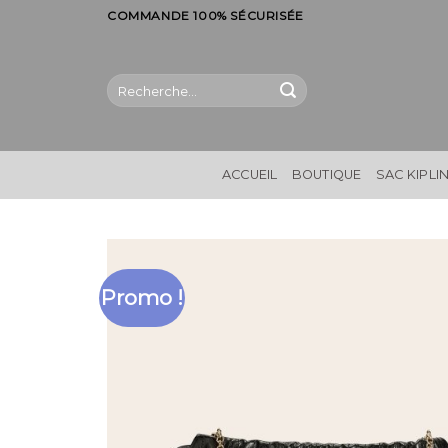
Skip
COMMANDE 100% SÉCURISÉE
to
content
Recherche
pour :
ACCUEIL
BOUTIQUE
SAC KIPLI
Promo !