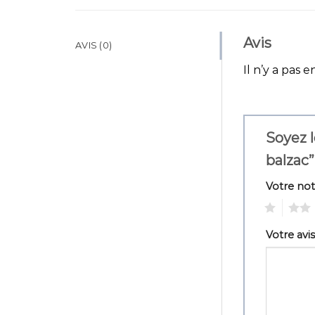
Avis
AVIS (0)
Il n’y a pas e
Soyez l
balzac
Votre no
1
2
Votre avi