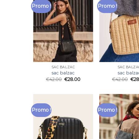
Promo !
Promo !
SAC BALZAC
SAC BALZA
sac balzac
sac balza
€
42.00
€
28.00
€
42.00
€
28
Promo !
Promo !