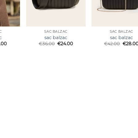
C
SAC BALZAC
SAC BALZAC
c
sac balzac
sac balzac
.00
€
36.00
€
24.00
€
42.00
€
28.0