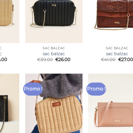
C
SAC BALZAC
SAC BALZAC
c
sac balzac
sac balzac
6.00
€
39.00
€
26.00
€
41.00
€
27.00
Promo !
Promo !