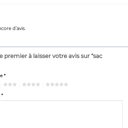
ncore d’avis.
e premier à laisser votre avis sur “sac
”
te
*
3
4
5
s
*