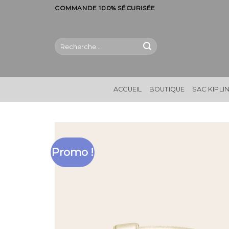
Skip
COMMANDE 100% SÉCURISÉE
to
content
Recherche
pour :
ACCUEIL
BOUTIQUE
SAC KIPLI
Promo !