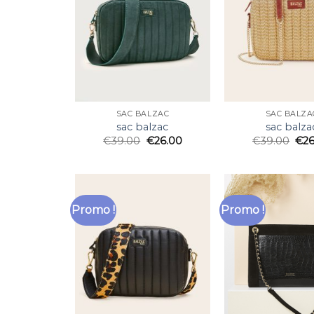
SAC BALZAC
SAC BALZA
sac balzac
sac balza
€
39.00
€
26.00
€
39.00
€
2
Promo !
Promo !