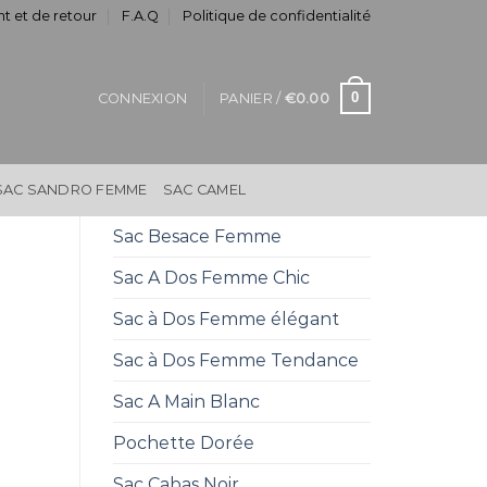
t et de retour
F.A.Q
Politique de confidentialité
0
CONNEXION
PANIER /
€
0.00
SAC SANDRO FEMME
SAC CAMEL
Sac Besace Femme
Sac A Dos Femme Chic
Sac à Dos Femme élégant
Sac à Dos Femme Tendance
Sac A Main Blanc
Pochette Dorée
Sac Cabas Noir