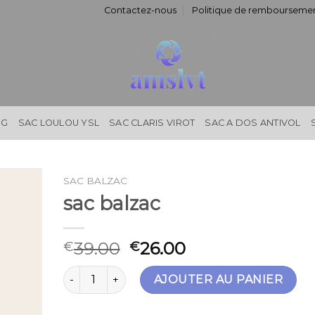
Contactez-nous
Politique de remboursemen
NG
SAC LOULOU YSL
SAC CLARIS VIROT
SAC A DOS ANTIVOL
SAC BALZAC
sac balzac
39.00
26.00
€
€
quantité de sac balzac
AJOUTER AU PANIER