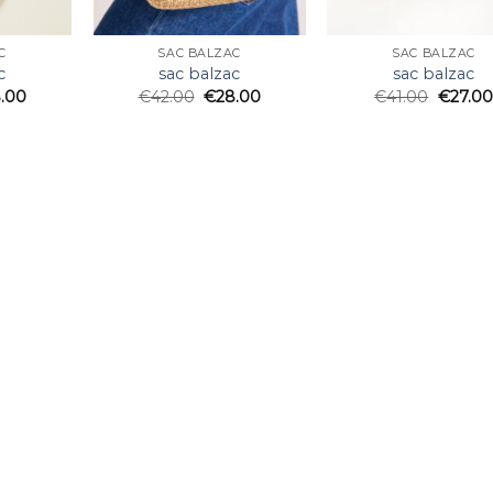
C
SAC BALZAC
SAC BALZAC
c
sac balzac
sac balzac
.00
€
42.00
€
28.00
€
41.00
€
27.00