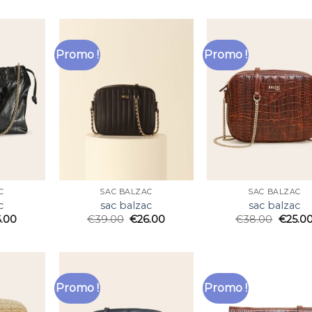
Promo !
Promo !
C
SAC BALZAC
SAC BALZAC
c
sac balzac
sac balzac
6.00
€
39.00
€
26.00
€
38.00
€
25.0
Promo !
Promo !