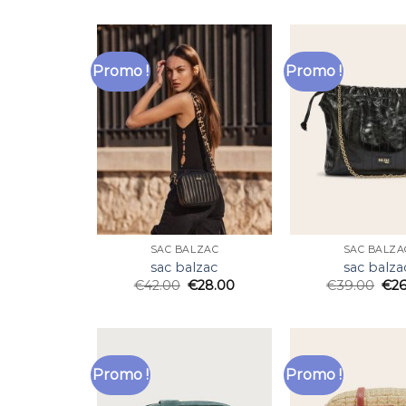
Promo !
Promo !
SAC BALZAC
SAC BALZA
sac balzac
sac balza
€
42.00
€
28.00
€
39.00
€
2
Promo !
Promo !