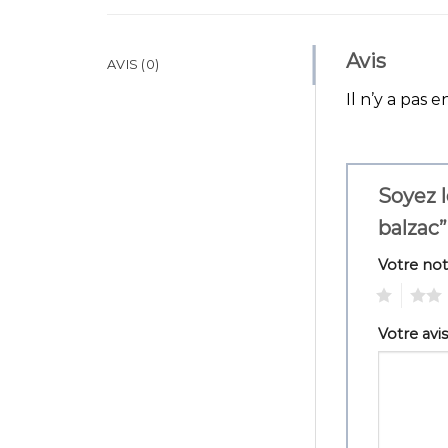
Avis
AVIS (0)
Il n’y a pas e
Soyez l
balzac
Votre no
1
2
Votre avi