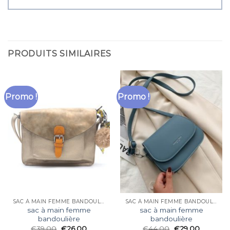
PRODUITS SIMILAIRES
Promo !
Promo !
SAC À MAIN FEMME BANDOULIÈRE
SAC À MAIN FEMME BANDOULIÈRE
sac à main femme
sac à main femme
bandoulière
bandoulière
€
39.00
€
26.00
€
44.00
€
29.00