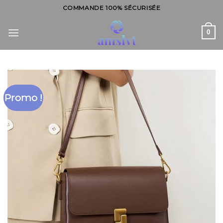
Skip
COMMANDE 100% SÉCURISÉE
to
content
0
Promo !