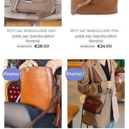
PETIT SAC BANDOULIÈRE FEMME
PETIT SAC BANDOULIÈRE FEMME
petit sac bandoulière
petit sac bandoulière
femme
femme
€
42.00
€
28.00
€
36.00
€
24.00
Promo !
Promo !