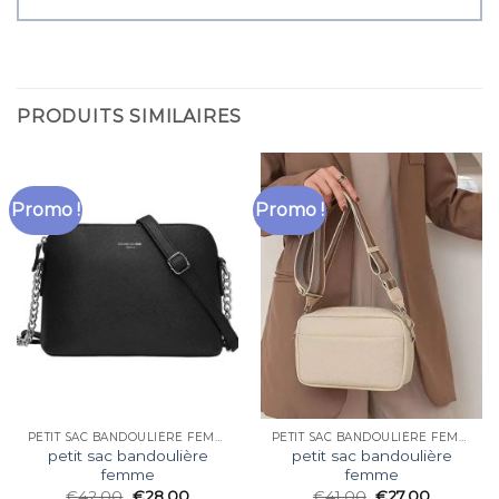
PRODUITS SIMILAIRES
Promo !
Promo !
PETIT SAC BANDOULIÈRE FEMME
PETIT SAC BANDOULIÈRE FEMME
petit sac bandoulière
petit sac bandoulière
femme
femme
€
42.00
€
28.00
€
41.00
€
27.00