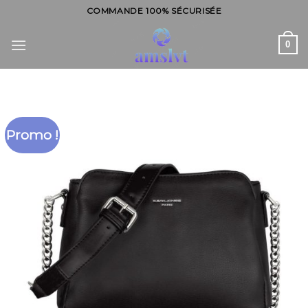
Skip
COMMANDE 100% SÉCURISÉE
to
content
0
Promo !