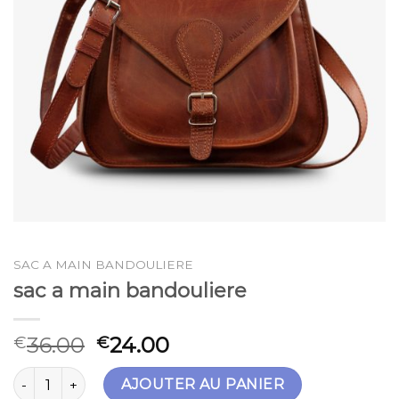
SAC A MAIN BANDOULIERE
sac a main bandouliere
36.00
24.00
€
€
quantité de sac a main bandouliere
AJOUTER AU PANIER