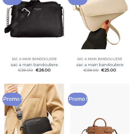
SAC A MAIN BANDOULIERE
SAC A MAIN BANDOULIERE
sac a main bandouliere
sac a main bandouliere
€
39.00
€
26.00
€
38.00
€
25.00
Promo !
Promo !