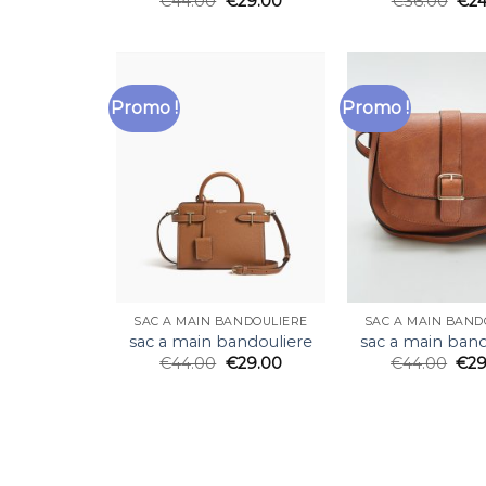
€
44.00
€
29.00
€
36.00
€
24
Promo !
Promo !
SAC A MAIN BANDOULIERE
SAC A MAIN BAND
sac a main bandouliere
sac a main band
€
44.00
€
29.00
€
44.00
€
29