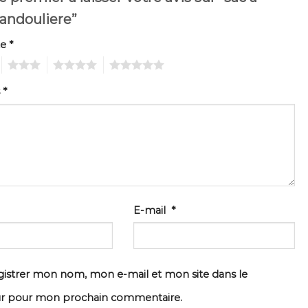
andouliere”
te
*
3
4
5
s
*
E-mail
*
istrer mon nom, mon e-mail et mon site dans le
ur pour mon prochain commentaire.