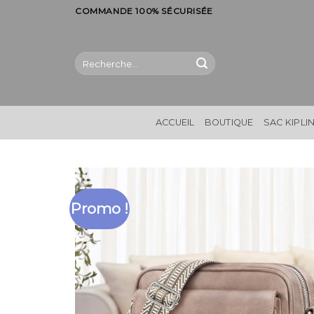
Skip
COMMANDE 100% SÉCURISÉE
to
content
Recherche
pour :
ACCUEIL
BOUTIQUE
SAC KIPLI
Promo !