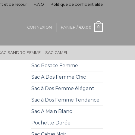
t et de retour
F.A.Q
Politique de confidentialité
0
CONNEXION
PANIER /
€
0.00
SAC SANDRO FEMME
SAC CAMEL
Sac Besace Femme
Sac A Dos Femme Chic
Sac à Dos Femme élégant
Sac à Dos Femme Tendance
Sac A Main Blanc
Pochette Dorée
Sac Cabas Noir