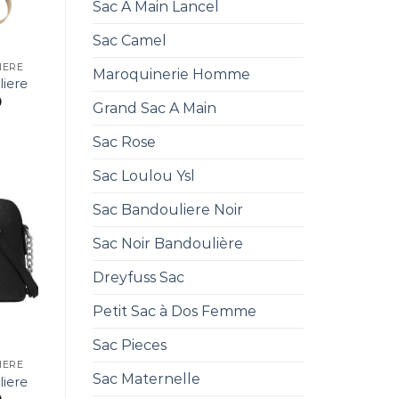
Sac A Main Lancel
Sac Camel
IERE
Maroquinerie Homme
iere
0
Grand Sac A Main
Sac Rose
Sac Loulou Ysl
Sac Bandouliere Noir
Sac Noir Bandoulière
Dreyfuss Sac
Petit Sac à Dos Femme
Sac Pieces
IERE
Sac Maternelle
iere