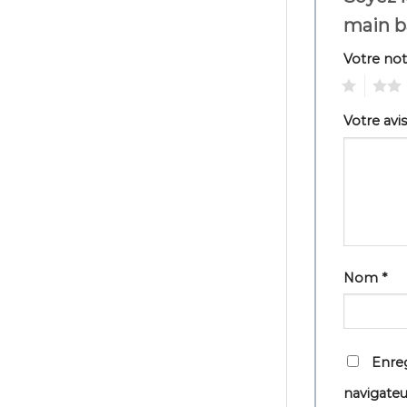
main b
Votre no
1
2
Votre avi
Nom
*
Enreg
navigate