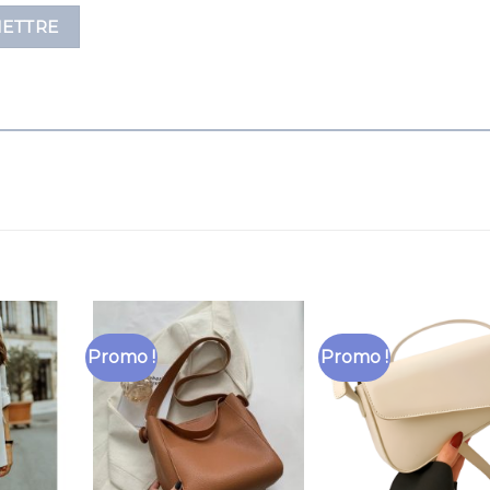
Promo !
Promo !