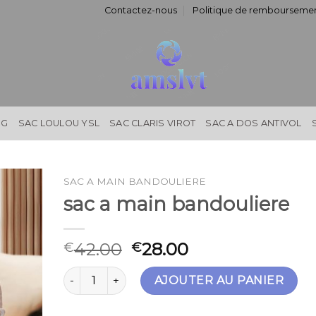
Contactez-nous
Politique de remboursemen
NG
SAC LOULOU YSL
SAC CLARIS VIROT
SAC A DOS ANTIVOL
SAC A MAIN BANDOULIERE
sac a main bandouliere
42.00
28.00
€
€
quantité de sac a main bandouliere
AJOUTER AU PANIER