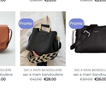
.00
€
38.00
€
25.00
€
38.00
€
25.0
Promo !
Promo !
OULIERE
SAC A MAIN BANDOULIERE
SAC A MAIN BANDOUL
ouliere
sac a main bandouliere
sac a main bandoul
.00
€
42.00
€
28.00
€
39.00
€
26.0