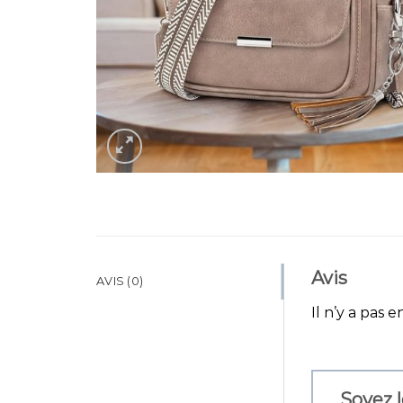
Avis
AVIS (0)
Il n’y a pas e
Soyez l