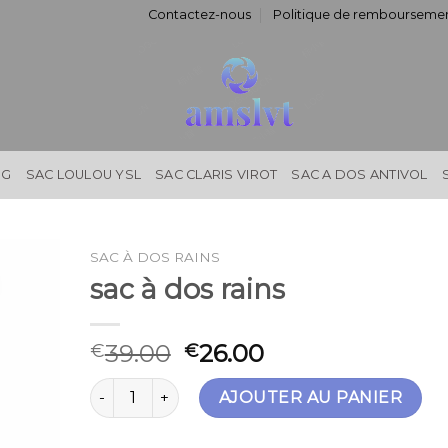
Contactez-nous
Politique de remboursemen
NG
SAC LOULOU YSL
SAC CLARIS VIROT
SAC A DOS ANTIVOL
SAC À DOS RAINS
sac à dos rains
39.00
26.00
€
€
quantité de sac à dos rains
AJOUTER AU PANIER