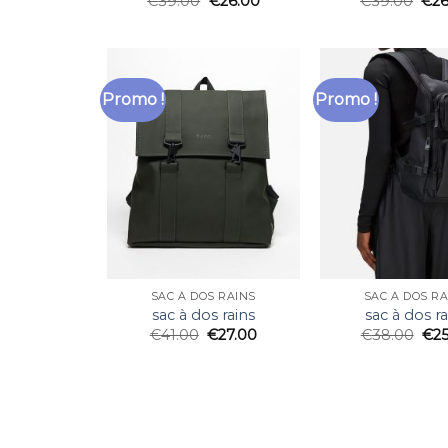
€
39.00
€
26.00
€
39.00
€
2
Promo !
Promo !
SAC À DOS RAINS
SAC À DOS RA
sac à dos rains
sac à dos ra
€
41.00
€
27.00
€
38.00
€
2