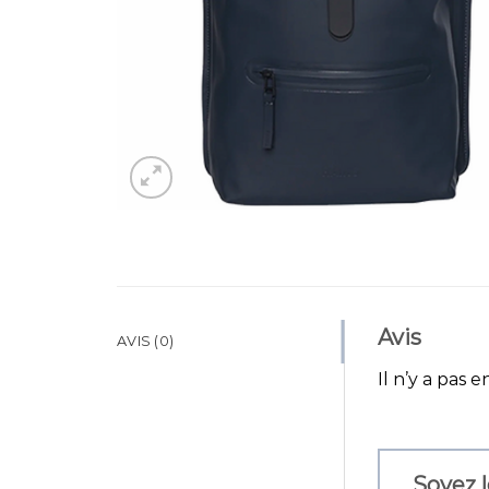
Avis
AVIS (0)
Il n’y a pas e
Soyez l