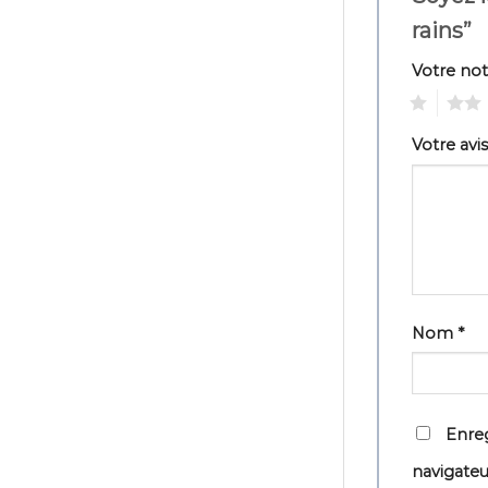
rains”
Votre no
1
2
Votre avi
Nom
*
Enreg
navigate