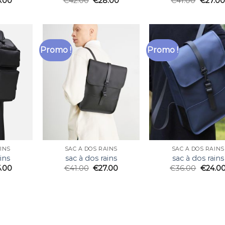
6.00
€
42.00
€
28.00
€
41.00
€
27.00
Promo !
Promo !
INS
SAC À DOS RAINS
SAC À DOS RAINS
ins
sac à dos rains
sac à dos rains
5.00
€
41.00
€
27.00
€
36.00
€
24.0