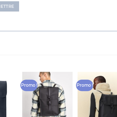
Promo !
Promo !