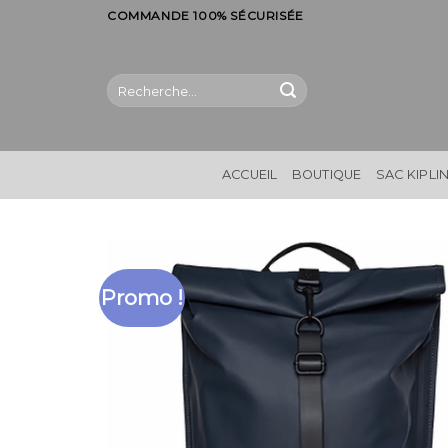
Skip
COMMANDE 100% SÉCURISÉE
to
content
Recherche
pour :
ACCUEIL
BOUTIQUE
SAC KIPLI
Promo !