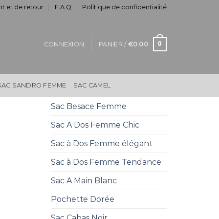
t et de retour
F.A.Q
Politique de confidentialité
0
CONNEXION
PANIER /
€
0.00
SAC SANDRO FEMME
SAC CAMEL
Sac Besace Femme
Sac A Dos Femme Chic
Sac à Dos Femme élégant
Sac à Dos Femme Tendance
Sac A Main Blanc
Pochette Dorée
Sac Cabas Noir