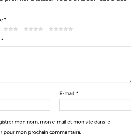
te
*
3
4
5
s
*
E-mail
*
istrer mon nom, mon e-mail et mon site dans le
ur pour mon prochain commentaire.