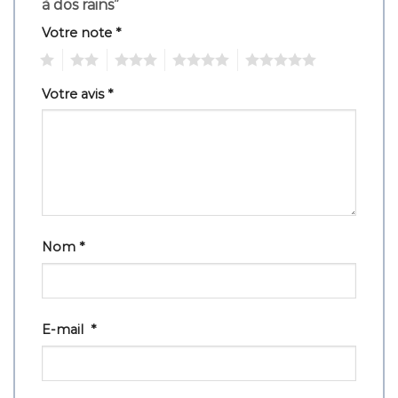
à dos rains”
Votre note
*
1
2
3
4
5
Votre avis
*
Nom
*
E-mail
*