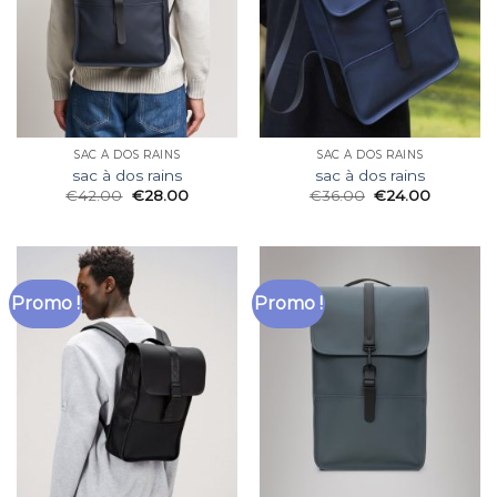
SAC À DOS RAINS
SAC À DOS RAINS
sac à dos rains
sac à dos rains
€
42.00
€
28.00
€
36.00
€
24.00
Promo !
Promo !