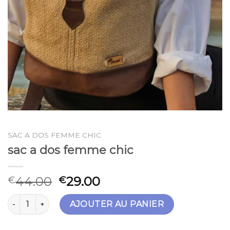
SAC A DOS FEMME CHIC
sac a dos femme chic
44.00
29.00
€
€
quantité de sac a dos femme chic
AJOUTER AU PANIER