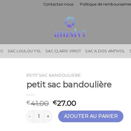
Contactez-nous
Politique de remboursemen
NG
SAC LOULOU YSL
SAC CLARIS VIROT
SAC A DOS ANTIVOL
PETIT SAC BANDOULIÈRE
petit sac bandoulière
41.00
27.00
€
€
quantité de petit sac bandoulière
AJOUTER AU PANIER