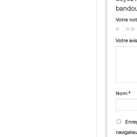
bandou
Votre no
1
2
Votre avi
Nom
*
Enreg
navigate