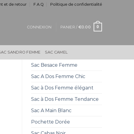
t et de retour
F.A.Q
Politique de confidentialité
0
CONNEXION
PANIER /
€
0.00
SAC SANDRO FEMME
SAC CAMEL
Sac Besace Femme
Sac A Dos Femme Chic
Sac à Dos Femme élégant
Sac à Dos Femme Tendance
Sac A Main Blanc
Pochette Dorée
Sac Cabas Noir