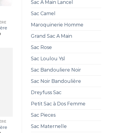
Sac A Main Lancel
Sac Camel
ÈRE
Maroquinerie Homme
ière
0
Grand Sac A Main
Sac Rose
Sac Loulou Ysl
Sac Bandouliere Noir
Sac Noir Bandoulière
Dreyfuss Sac
Petit Sac à Dos Femme
Sac Pieces
ÈRE
Sac Maternelle
ière