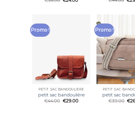
€
36.00
€
24.00
€
44.00
€
29
Promo !
Promo !
PETIT SAC BANDOULIÈRE
PETIT SAC BAND
petit sac bandoulière
petit sac band
€
44.00
€
29.00
€
39.00
€
2