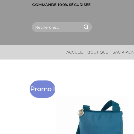
Skip
COMMANDE 100% SÉCURISÉE
to
content
Recherche
pour :
ACCUEIL
BOUTIQUE
SAC KIPLI
Promo !