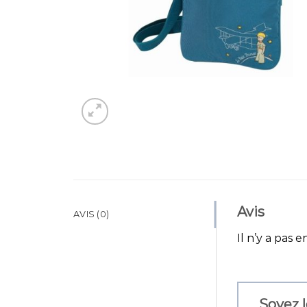
Avis
AVIS (0)
Il n’y a pas e
Soyez l