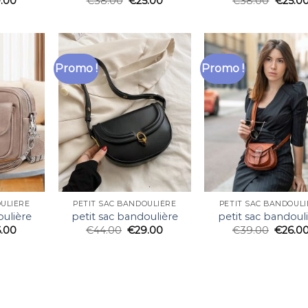
.00
€
38.00
€
25.00
€
38.00
€
25.0
Promo !
Promo !
OULIÈRE
PETIT SAC BANDOULIÈRE
PETIT SAC BANDOULI
oulière
petit sac bandoulière
petit sac bandoul
6.00
€
44.00
€
29.00
€
39.00
€
26.0