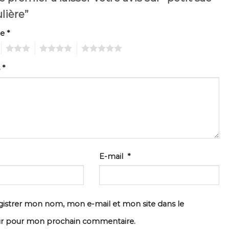
lière”
te
*
3
4
5
s
*
E-mail
*
istrer mon nom, mon e-mail et mon site dans le
ur pour mon prochain commentaire.