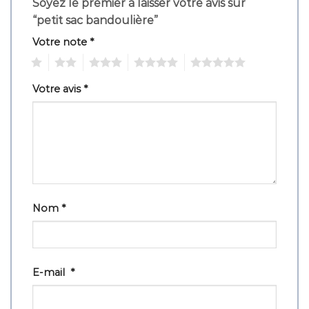
Soyez le premier à laisser votre avis sur
“petit sac bandoulière”
Votre note
*
1
2
3
4
5
Votre avis
*
Nom
*
E-mail
*