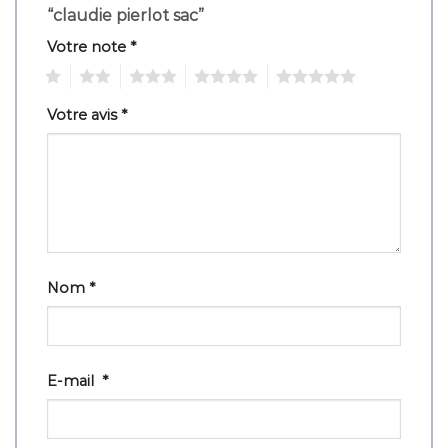
“claudie pierlot sac”
Votre note
*
1
2
3
4
5
Votre avis
*
Nom
*
E-mail
*