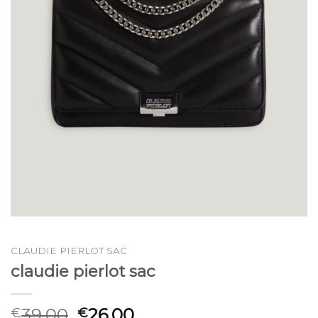
CLAUDIE PIERLOT SAC
claudie pierlot sac
39.00
26.00
€
€