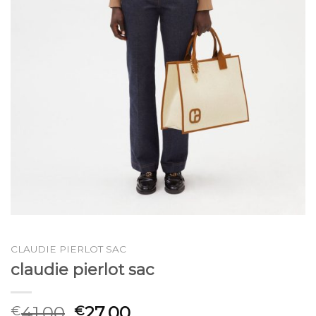
CLAUDIE PIERLOT SAC
claudie pierlot sac
41.00
27.00
€
€