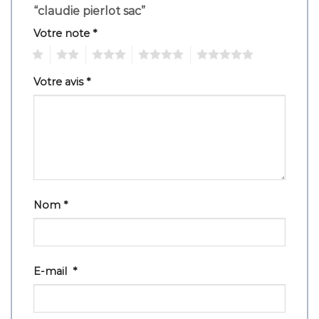
“claudie pierlot sac”
Votre note
*
1
2
3
4
5
Votre avis
*
Nom
*
E-mail
*