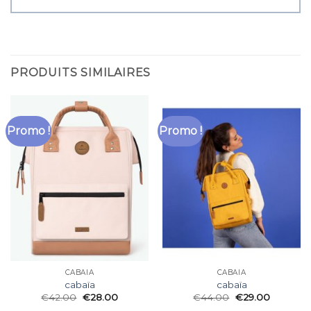
PRODUITS SIMILAIRES
Promo !
Promo !
CABAÏA
CABAÏA
cabaïa
cabaïa
€
42.00
€
28.00
€
44.00
€
29.00