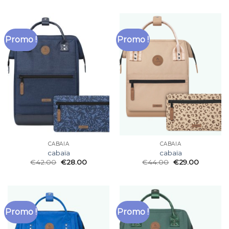
Promo !
Promo !
CABAÏA
CABAÏA
cabaïa
cabaïa
€
42.00
€
28.00
€
44.00
€
29.00
Promo !
Promo !