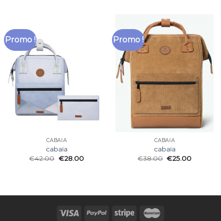
Promo !
Promo !
CABAÏA
CABAÏA
cabaïa
cabaïa
€
42.00
€
28.00
€
38.00
€
25.00