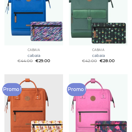
CABAÏA
CABAÏA
cabaïa
cabaïa
€
44.00
€
29.00
€
42.00
€
28.00
Promo !
Promo !