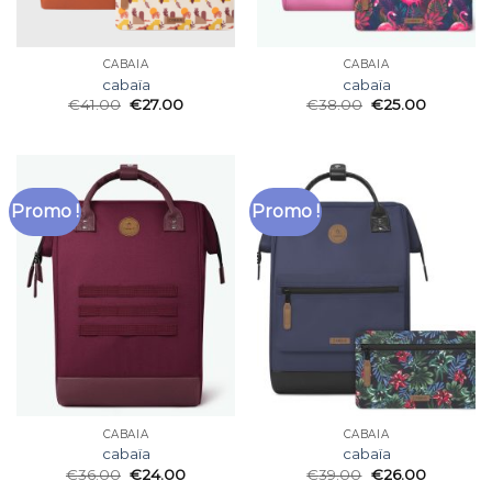
CABAÏA
CABAÏA
cabaïa
cabaïa
€
41.00
€
27.00
€
38.00
€
25.00
Promo !
Promo !
CABAÏA
CABAÏA
cabaïa
cabaïa
€
36.00
€
24.00
€
39.00
€
26.00