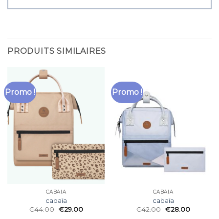
PRODUITS SIMILAIRES
Promo !
Promo !
CABAÏA
CABAÏA
cabaïa
cabaïa
€
44.00
€
29.00
€
42.00
€
28.00