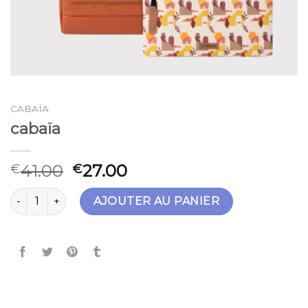
CABAÏA
cabaïa
41.00
27.00
€
€
quantité de cabaïa
AJOUTER AU PANIER