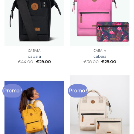
CABAÏA
CABAÏA
cabaïa
cabaïa
€
44.00
€
29.00
€
38.00
€
25.00
Promo !
Promo !