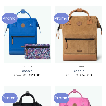
Promo !
Promo !
CABAÏA
CABAÏA
cabaïa
cabaïa
€
44.00
€
29.00
€
38.00
€
25.00
Promo !
Promo !