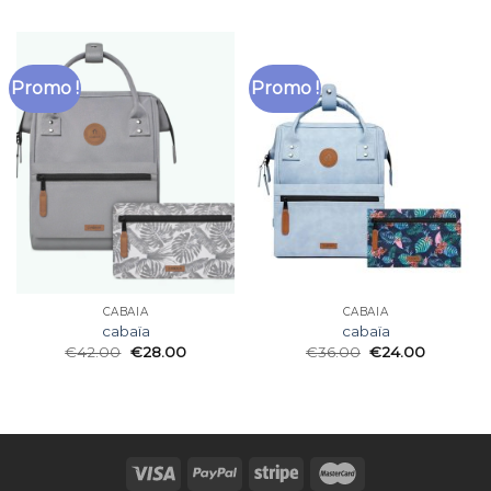
Promo !
Promo !
CABAÏA
CABAÏA
cabaïa
cabaïa
€
42.00
€
28.00
€
36.00
€
24.00