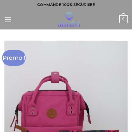
Skip
COMMANDE 100% SÉCURISÉE
to
content
0
Promo !