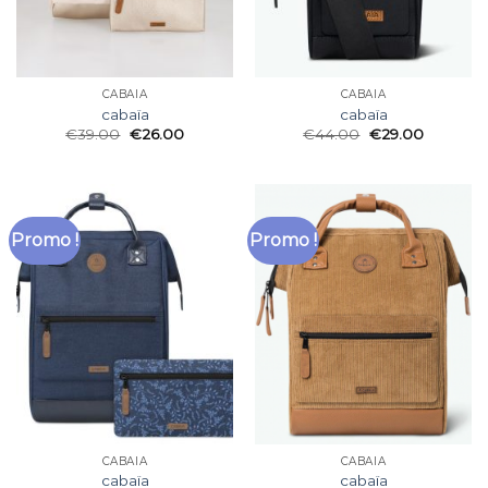
CABAÏA
CABAÏA
cabaïa
cabaïa
€
39.00
€
26.00
€
44.00
€
29.00
Promo !
Promo !
CABAÏA
CABAÏA
cabaïa
cabaïa