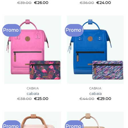
€
39.00
€
26.00
€
36.00
€
24.00
Promo !
Promo !
CABAÏA
CABAÏA
cabaïa
cabaïa
€
38.00
€
25.00
€
44.00
€
29.00
Promo !
Promo !