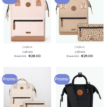
CABAÏA
CABAÏA
cabaïa
cabaïa
€
42.00
€
28.00
€
44.00
€
29.00
Promo !
Promo !