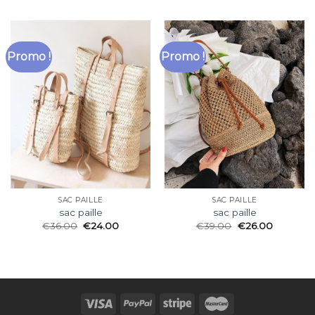
Promo !
Promo !
SAC PAILLE
SAC PAILLE
sac paille
sac paille
€
36.00
€
24.00
€
39.00
€
26.00