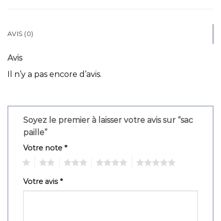
AVIS (0)
Avis
Il n’y a pas encore d’avis.
Soyez le premier à laisser votre avis sur “sac
paille”
Votre note
*
1
2
3
4
5
Votre avis
*