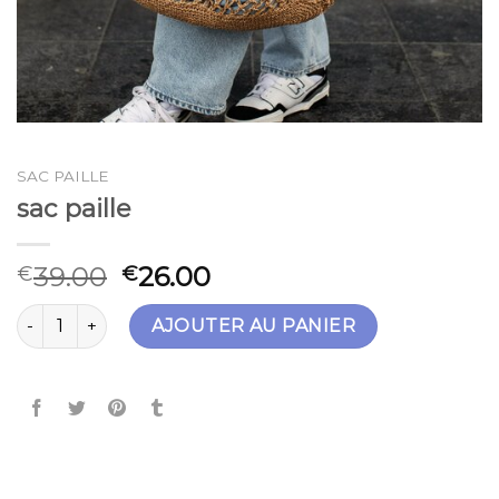
SAC PAILLE
sac paille
39.00
26.00
€
€
quantité de sac paille
AJOUTER AU PANIER