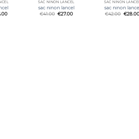
NCEL
SAC NINON LANCEL
SAC NINON LANCE
ncel
sac ninon lancel
sac ninon lance
6.00
€
41.00
€
27.00
€
42.00
€
28.0