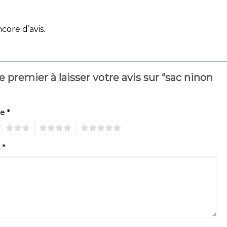
ncore d’avis.
e premier à laisser votre avis sur “sac ninon
te
*
3
4
5
s
*