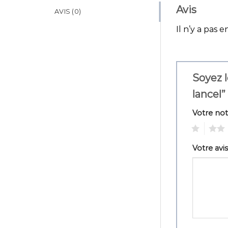
Avis
AVIS (0)
Il n’y a pas e
Soyez l
lancel”
Votre no
1
2
Votre avi