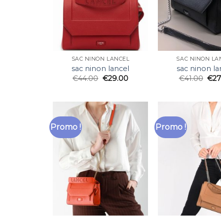
SAC NINON LANCEL
SAC NINON LA
sac ninon lancel
sac ninon la
€
44.00
€
29.00
€
41.00
€
27
Promo !
Promo !