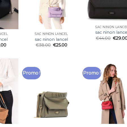
SAC NINON LANCE
sac ninon lance
NCEL
SAC NINON LANCEL
€
44.00
€
29.0
ncel
sac ninon lancel
.00
€
38.00
€
25.00
Promo !
Promo !