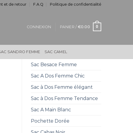
t et de retour
F.A.Q
Politique de confidentialité
0
CONNEXION
PANIER /
€
0.00
SAC SANDRO FEMME
SAC CAMEL
Sac Besace Femme
Sac A Dos Femme Chic
Sac à Dos Femme élégant
Sac à Dos Femme Tendance
Sac A Main Blanc
Pochette Dorée
Sac Cabas Noir