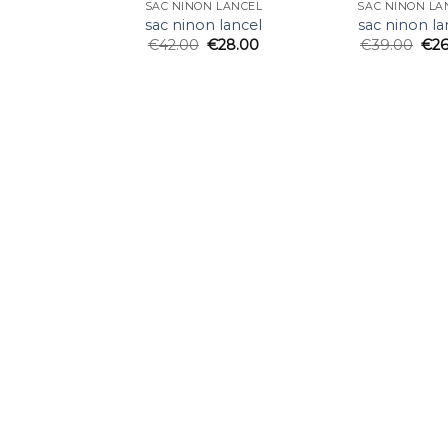
SAC NINON LANCEL
SAC NINON LA
sac ninon lancel
sac ninon la
€
42.00
€
28.00
€
39.00
€
2