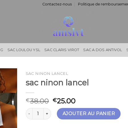
Contactez-nous
Politique de remboursemen
NG
SAC LOULOU YSL
SAC CLARIS VIROT
SAC A DOS ANTIVOL
SAC NINON LANCEL
sac ninon lancel
38.00
25.00
€
€
quantité de sac ninon lancel
AJOUTER AU PANIER