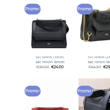
Promo !
Promo !
SAC NINON LANCEL
SAC NINON LA
sac ninon lancel
sac ninon la
€
36.00
€
24.00
€
44.00
€
29
Promo !
Promo !