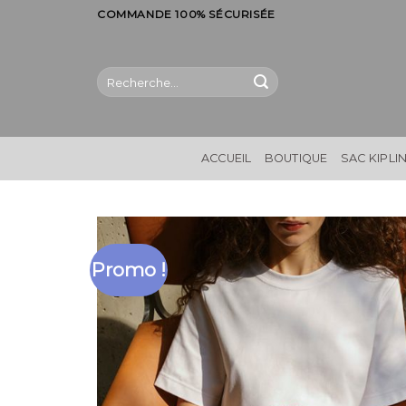
Skip
COMMANDE 100% SÉCURISÉE
to
content
Recherche
pour :
ACCUEIL
BOUTIQUE
SAC KIPLI
Promo !