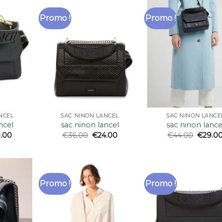
Promo !
Promo !
NCEL
SAC NINON LANCEL
SAC NINON LANCE
ncel
sac ninon lancel
sac ninon lance
.00
€
36.00
€
24.00
€
44.00
€
29.0
Promo !
Promo !