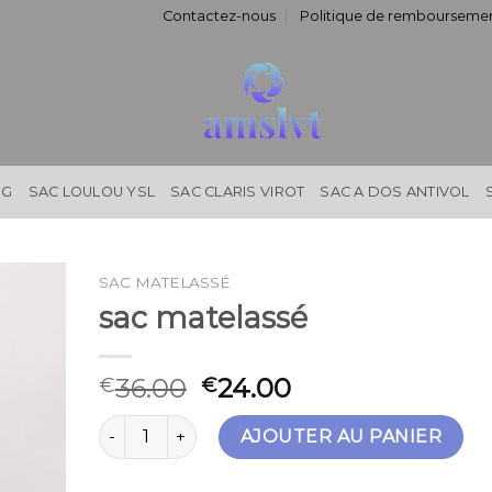
Contactez-nous
Politique de remboursemen
NG
SAC LOULOU YSL
SAC CLARIS VIROT
SAC A DOS ANTIVOL
SAC MATELASSÉ
sac matelassé
36.00
24.00
€
€
quantité de sac matelassé
AJOUTER AU PANIER