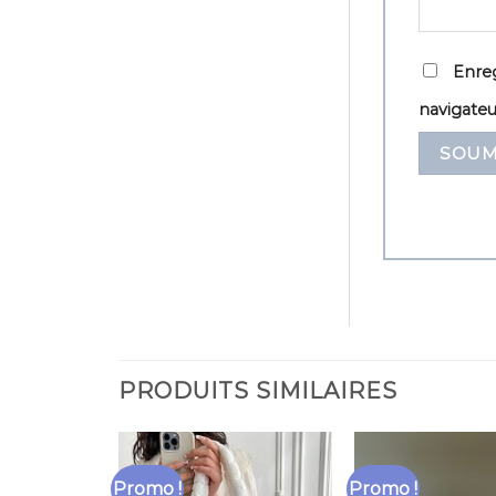
Enreg
navigate
PRODUITS SIMILAIRES
Promo !
Promo !