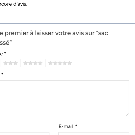
ncore d’avis.
e premier à laisser votre avis sur “sac
ssé”
te
*
3
4
5
s
*
E-mail
*