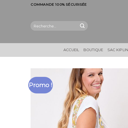
Skip
COMMANDE 100% SÉCURISÉE
to
content
Recherche
pour :
ACCUEIL
BOUTIQUE
SAC KIPLI
Promo !