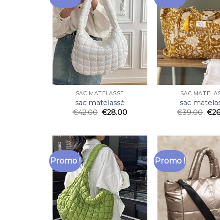
SAC MATELASSÉ
SAC MATELA
sac matelassé
sac matela
€
42.00
€
28.00
€
39.00
€
2
Promo !
Promo !