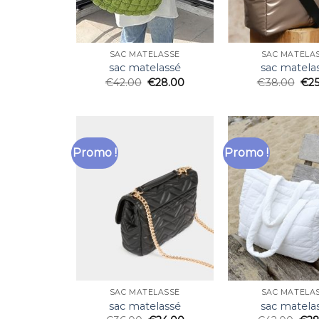
SAC MATELASSÉ
SAC MATELA
sac matelassé
sac matela
€
42.00
€
28.00
€
38.00
€
2
Promo !
Promo !
SAC MATELASSÉ
SAC MATELA
sac matelassé
sac matela