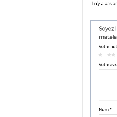
Il n’y a pas e
Soyez l
matela
Votre no
1
2
Votre avi
Nom
*