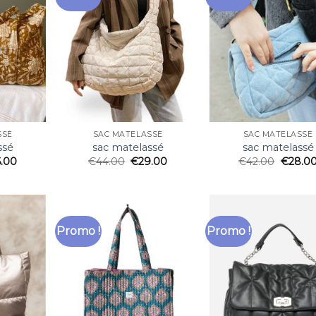
SSÉ
SAC MATELASSÉ
SAC MATELASSÉ
ssé
sac matelassé
sac matelassé
6.00
€
44.00
€
29.00
€
42.00
€
28.0
Promo !
Promo !