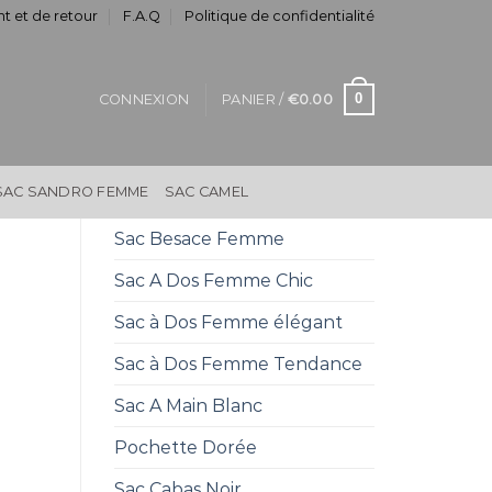
t et de retour
F.A.Q
Politique de confidentialité
0
CONNEXION
PANIER /
€
0.00
SAC SANDRO FEMME
SAC CAMEL
Sac Besace Femme
Sac A Dos Femme Chic
Sac à Dos Femme élégant
Sac à Dos Femme Tendance
Sac A Main Blanc
Pochette Dorée
Sac Cabas Noir