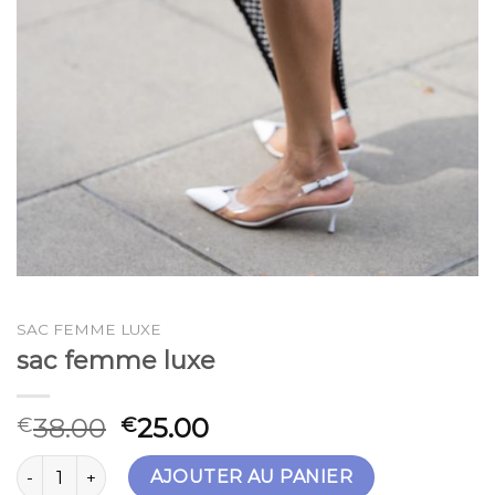
SAC FEMME LUXE
sac femme luxe
38.00
25.00
€
€
quantité de sac femme luxe
AJOUTER AU PANIER