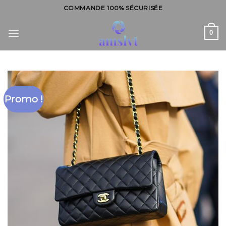
Skip
COMMANDE 100% SÉCURISÉE
to
content
0
Promo !