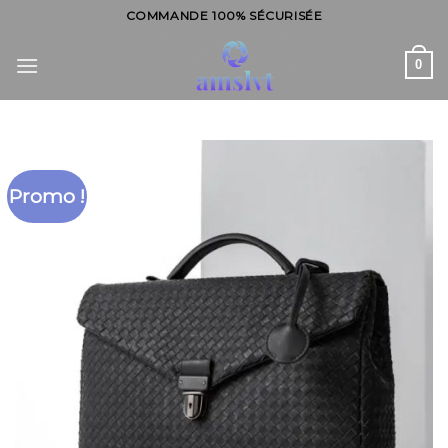
Skip
COMMANDE 100% SÉCURISÉE
to
content
0
Promo !