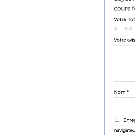
cours
Votre no
1
2
Votre avi
Nom
*
Enreg
navigate