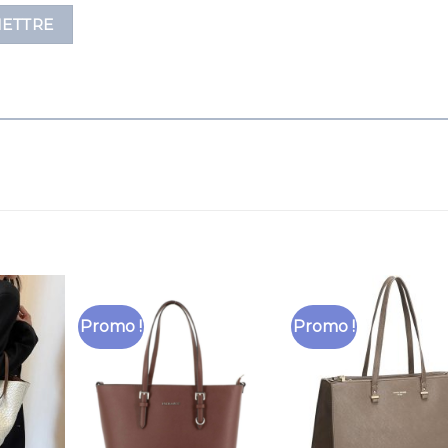
Promo !
Promo !