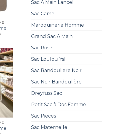
Sac A Main Lancel
Sac Camel
ME
Maroquinerie Homme
mme
0
Grand Sac A Main
Sac Rose
Sac Loulou Ysl
Sac Bandouliere Noir
Sac Noir Bandoulière
Dreyfuss Sac
Petit Sac à Dos Femme
Sac Pieces
ME
Sac Maternelle
mme