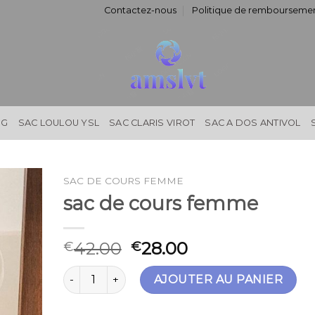
Contactez-nous
Politique de remboursemen
NG
SAC LOULOU YSL
SAC CLARIS VIROT
SAC A DOS ANTIVOL
SAC DE COURS FEMME
sac de cours femme
42.00
28.00
€
€
quantité de sac de cours femme
AJOUTER AU PANIER