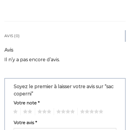
AVIS (0)
Avis
Il n’y a pas encore d’avis.
Soyez le premier à laisser votre avis sur “sac
coperni”
Votre note
*
1
2
3
4
5
Votre avis
*