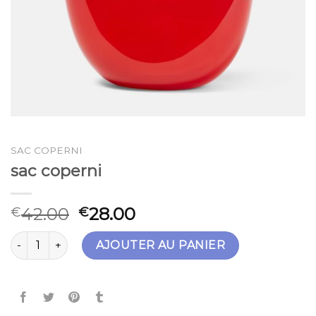
SAC COPERNI
sac coperni
42.00
28.00
€
€
quantité de sac coperni
AJOUTER AU PANIER